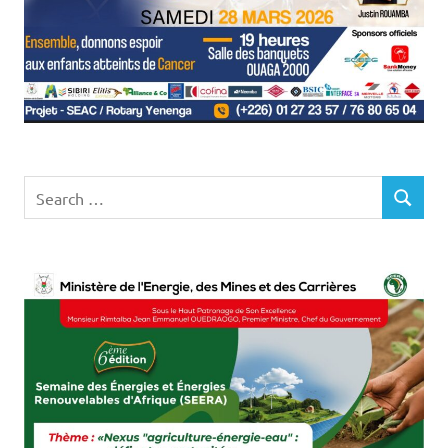
Search
SEARCH
for: