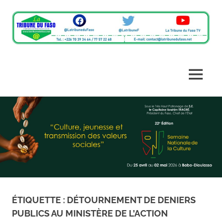
L'information
La
du
monde
Tribune
MENU
rural
en
du
Skip
un
clic
to
Faso
content
ÉTIQUETTE :
DÉTOURNEMENT DE DENIERS
PUBLICS AU MINISTÈRE DE L’ACTION