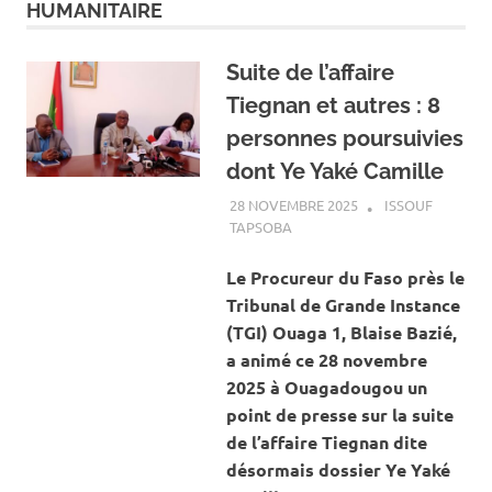
HUMANITAIRE
Suite de l’affaire
Tiegnan et autres : 8
personnes poursuivies
dont Ye Yaké Camille
28 NOVEMBRE 2025
ISSOUF
TAPSOBA
A LA UNE
,
ACTUALITÉ
,
SOCIÉTÉ
Le Procureur du Faso près le
Tribunal de Grande Instance
(TGI) Ouaga 1, Blaise Bazié,
a animé ce 28 novembre
2025 à Ouagadougou un
point de presse sur la suite
de l’affaire Tiegnan dite
désormais dossier Ye Yaké