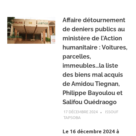
Affaire détournement
de deniers publics au
ministère de l’Action
humanitaire : Voitures,
parcelles,
immeubles…la liste
des biens mal acquis
de Amidou Tiegnan,
Philippe Bayoulou et
Salifou Ouédraogo
17 DÉCEMBRE 2024
ISSOUF
TAPSOBA
A LA UNE
,
ACTUALITÉ
,
SOCIÉTÉ
Le 16 décembre 2024 à