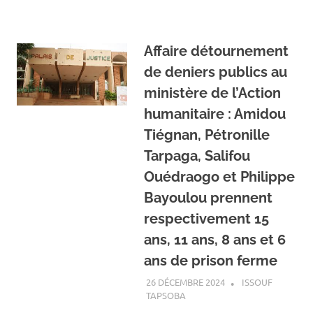
Affaire détournement
de deniers publics au
ministère de l’Action
humanitaire : Amidou
Tiégnan, Pétronille
Tarpaga, Salifou
Ouédraogo et Philippe
Bayoulou prennent
respectivement 15
ans, 11 ans, 8 ans et 6
ans de prison ferme
26 DÉCEMBRE 2024
ISSOUF
TAPSOBA
A LA UNE
,
ACTUALITÉ
,
SOCIÉTÉ