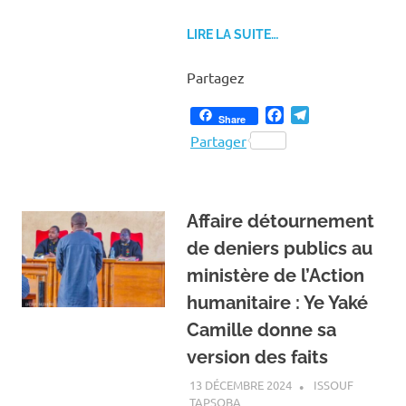
LIRE LA SUITE…
Partagez
Facebook
Telegram
Share
Partager
Affaire détournement
de deniers publics au
ministère de l’Action
humanitaire : Ye Yaké
Camille donne sa
version des faits
13 DÉCEMBRE 2024
ISSOUF
TAPSOBA
A LA UNE
,
ACTUALITÉ
,