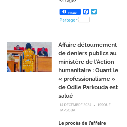
Facebook
Telegram
Share
Partager
Affaire détournement
de deniers publics au
ministère de l’Action
humanitaire : Quant le
« professionalisme »
de Odile Parkouda est
salué
14 DÉCEMBRE 2024
ISSOUF
TAPSOBA
A LA UNE
,
ACTUALITÉ
,
SOCIÉTÉ
Le procès de l’affaire