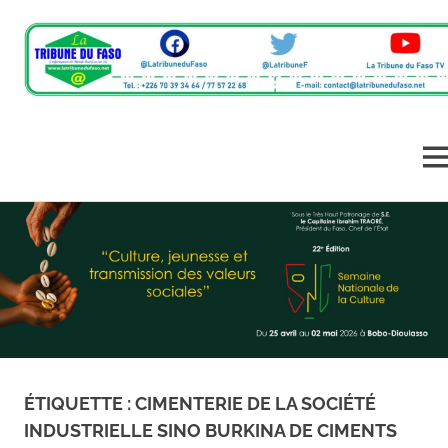
L'information
La
du
monde
Tribune
ME
rural
en
Skip
du
un
to
clic
content
Faso
ÉTIQUETTE :
CIMENTERIE DE LA SOCIÉTÉ
INDUSTRIELLE SINO BURKINA DE CIMENTS