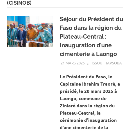
(CISINOB)
Séjour du Président du
Faso dans la région du
Plateau-Central :
Inauguration d’une
cimenterie à Laongo
21 MARS 2025
ISSOUF TAPSOBA
A LA
ACT
ECO
Le Président du Faso, le
Capitaine Ibrahim Traoré, a
présidé, le 20 mars 2025 à
Laongo, commune de
Ziniaré dans la région du
Plateau-Central, la
cérémonie d’inauguration
d’une cimenterie de la