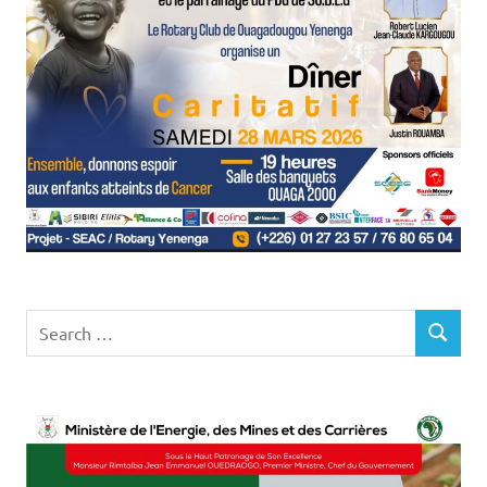
Search
SEARCH
for: