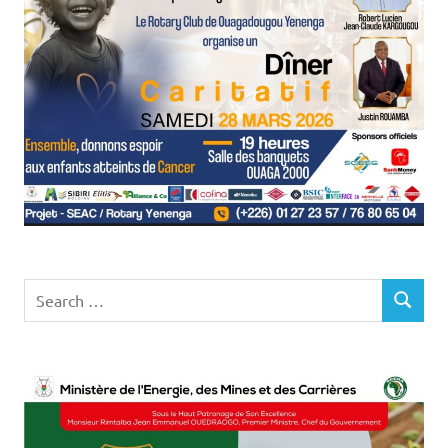
Search
SEARCH
for: