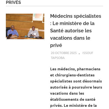
PRIVÉS
Médecins spécialistes
: Le ministère de la
Santé autorise les
vacations dans le
privé
20 OCTOBRE 2025
ISSOUF
TAPSOBA
A LA UNE
,
ACTUALITÉ
,
SANTÉ
Les médecins, pharmaciens
et chirurgiens-dentistes
spécialistes sont désormais
autorisés à poursuivre leurs
vacations dans les
établissements de santé
privés. Le ministère de la