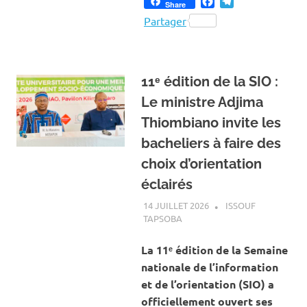
Facebook
Telegram
Share
Partager
11ᵉ édition de la SIO :
Le ministre Adjima
Thiombiano invite les
bacheliers à faire des
choix d’orientation
éclairés
14 JUILLET 2026
ISSOUF
TAPSOBA
A LA UNE
,
ACTUALITÉ
,
ÉDUCATION
La 11ᵉ édition de la Semaine
nationale de l’information
et de l’orientation (SIO) a
officiellement ouvert ses