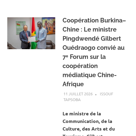
Coopération Burkina–
Chine : Le ministre
Pingdwendé Gilbert
Ouédraogo convié au
7ᵉ Forum sur la
coopération
médiatique Chine-
Afrique
11 JUILLET 2026
ISSOUF
TAPSOBA
A LA UNE
,
ACTUALITÉ
,
ART ET
CULTURE
Le ministre de la
Communication, de la
Culture, des Arts et du