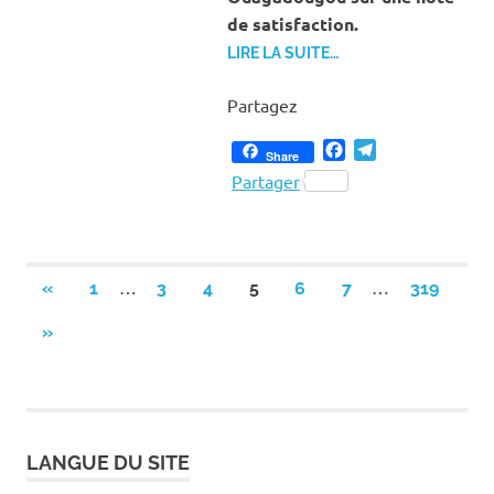
de satisfaction.
LIRE LA SUITE…
Partagez
Facebook
Telegram
Share
Partager
Pagination
…
…
PREVIOUS
«
1
3
4
5
6
7
319
POSTS
des
NEXT
»
POSTS
publications
LANGUE DU SITE