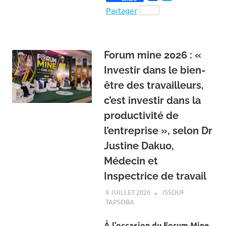
Partager
Forum mine 2026 : «
Investir dans le bien-
être des travailleurs,
c’est investir dans la
productivité de
l’entreprise », selon Dr
Justine Dakuo,
Médecin et
Inspectrice de travail
9 JUILLET 2026
ISSOUF
TAPSOBA
A LA UNE
,
ACTUALITÉ
,
MINES
ET CARRIÈRES
À l’occasion du Forum Mine