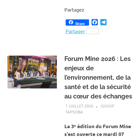
Partagez
Facebook
Telegram
Share
Partager
Forum Mine 2026 : Les
enjeux de
l’environnement, de la
santé et de la sécurité
au cœur des échanges
7 JUILLET 2026
ISSOUF
TAPSOBA
A LA UNE
,
ACTUALITÉ
,
MINES
ET CARRIÈRES
La 3ᵉ édition du Forum Mine
s’est ouverte ce mardi 07