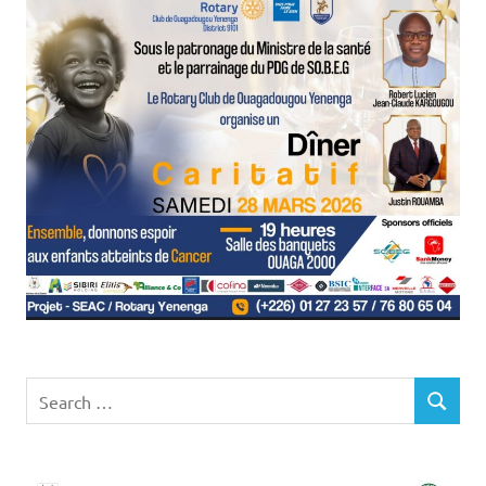
Search
SEARCH
for: