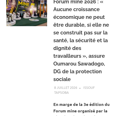
Forum mine 2026 : «
Aucune croissance
économique ne peut
être durable, si elle ne
se construit pas sur la
santé, la sécurité et la
dignité des
travailleurs », assure
Oumarou Sawadogo,
DG de la protection
sociale
8 JUILLET 2026
ISSOUF
TAPSOBA
A LA UNE
,
ACTUALITÉ
,
MINES
ET CARRIÈRES
En marge de la 3e édition du
Forum mine organisé par la