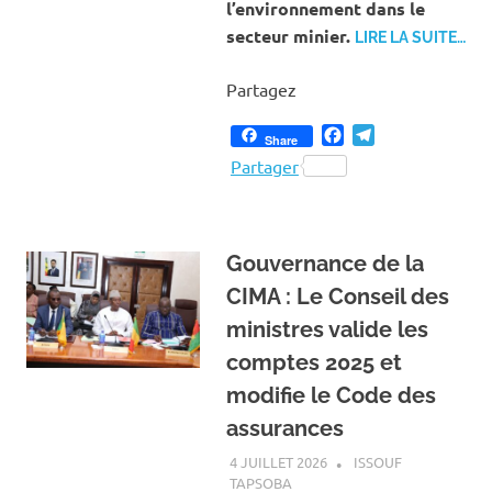
l’environnement dans le
secteur minier.
LIRE LA SUITE…
Partagez
Facebook
Telegram
Share
Partager
Gouvernance de la
CIMA : Le Conseil des
ministres valide les
comptes 2025 et
modifie le Code des
assurances
4 JUILLET 2026
ISSOUF
TAPSOBA
A LA UNE
,
ACTUALITÉ
,