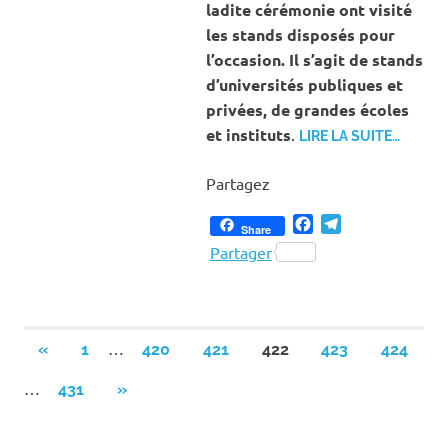
ladite cérémonie ont visité
les stands disposés pour
l’occasion. Il s’agit de stands
d’universités publiques et
privées, de grandes écoles
et instituts
.
LIRE LA SUITE…
Partagez
Facebook
Telegram
Share
Partager
Pagination
…
PREVIOUS
«
1
420
421
422
423
424
POSTS
des
…
NEXT
431
»
POSTS
publications