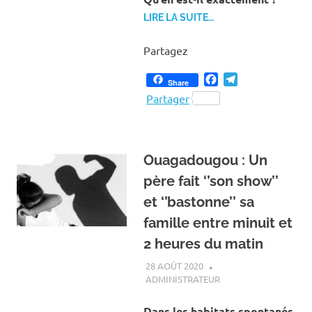
LIRE LA SUITE…
Partagez
Facebook
Telegram
Share
Partager
Ouagadougou : Un
père fait ‘’son show’’
et ‘’bastonne’’ sa
famille entre minuit et
2 heures du matin
28 AOÛT 2020
ADMINISTRATEUR
ACTUALITÉ
,
SOCIÉTÉ
Dans les habitats spontanés