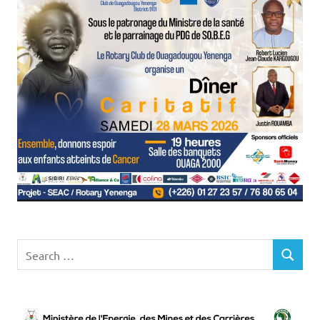
Search
SEARCH
for: