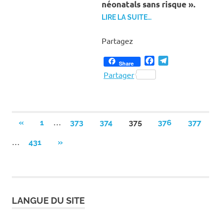
néonatals sans risque ».
LIRE LA SUITE…
Partagez
Facebook
Telegram
Share
Partager
Pagination
…
PREVIOUS
«
1
373
374
375
376
377
POSTS
des
…
NEXT
431
»
POSTS
publications
LANGUE DU SITE