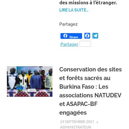
des missions à l’étranger.
LIRE LA SUITE…
Partagez
Facebook
Telegram
Share
Partager
Conservation des sites
et forêts sacrés au
Burkina Faso : Les
associations NATUDEV
et ASAPAC-BF
engagées
23 SEPTEMBRE 2021
ADMINISTRATEUR
A LA UNE
,
ACTUALITÉ
,