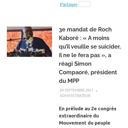
Partager
3e mandat de Roch
Kaboré : « A moins
qu’il veuille se suicider,
il ne le fera pas », a
réagi Simon
Compaoré, président
du MPP
20 SEPTEMBRE 2021
ADMINISTRATEUR
A LA UNE
,
ACTUALITÉ
,
SOCIÉTÉ
En prélude au 2e congrès
extraordinaire du
Mouvement du peuple