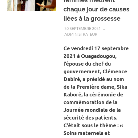
femmes meurent
chaque jour de causes
liées à la grossesse
20 SEPTEMBRE 2021
ADMINISTRATEUR
A LA UNE
,
ACTUALITÉ
,
SANTÉ
Ce vendredi 17 septembre
2021 à Ouagadougou,
l’épouse du chef du
gouvernement, Clémence
Dabiré, a présidé au nom
de la Première dame, Sika
Kaboré, la cérémonie de
commémoration de la
Journée mondiale de la
sécurité des patients.
C’était sous le thème : «
Soins maternels et