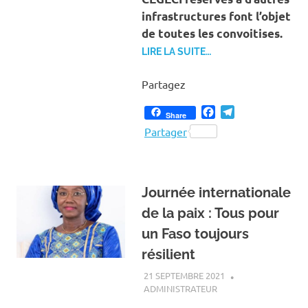
infrastructures font l’objet
de toutes les convoitises.
LIRE LA SUITE…
Partagez
Facebook
Telegram
Share
Partager
Journée internationale
de la paix : Tous pour
un Faso toujours
résilient
21 SEPTEMBRE 2021
ADMINISTRATEUR
A LA UNE
,
ACTUALITÉ
,
SOCIÉTÉ