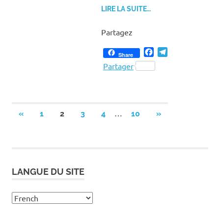
LIRE LA SUITE…
Partagez
Facebook
Telegram
Share
Partager
Pagination
…
PREVIOUS
NEXT
«
1
2
3
4
10
»
POSTS
POSTS
des
publications
LANGUE DU SITE