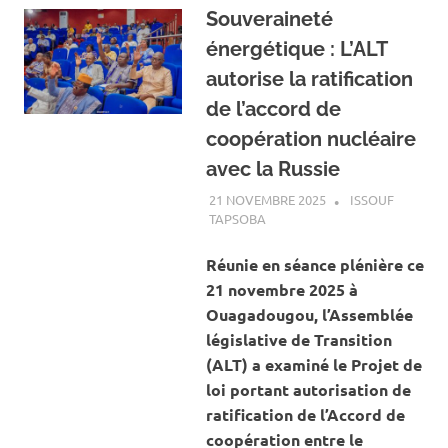
Souveraineté
énergétique : L’ALT
autorise la ratification
de l’accord de
coopération nucléaire
avec la Russie
21 NOVEMBRE 2025
ISSOUF
TAPSOBA
A LA UNE
,
ACTUALITÉ
,
ENERGIE
Réunie en séance plénière ce
21 novembre 2025 à
Ouagadougou, l’Assemblée
législative de Transition
(ALT) a examiné le Projet de
loi portant autorisation de
ratification de l’Accord de
coopération entre le