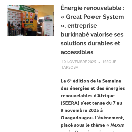
Énergie renouvelable :
« Great Power System
», entreprise
burkinabè valorise ses
solutions durables et
accessibles
10 NOVEMBRE 2025
ISSOUF
TAPSOBA
A LA UNE
,
ACTUALITÉ
,
ENERGIE
La 6ᵉ édition de la Semaine
des énergies et des énergies
renouvelables d’Afrique
(SEERA) s’est tenue du 7 au
9 novembre 2025 à
Ouagadougou. L’événement,
placé sous le thème
« Nexus