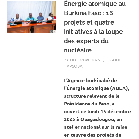
Énergie atomique au
Burkina Faso : 16
projets et quatre
initiatives à la loupe
des experts du
nucléaire
16 DÉCEMBRE 2025
ISSOUF
TAPSOBA
A LA UNE
,
ACTUALITÉ
,
ENERGIE
L’Agence burkinabè de
l’Énergie atomique (ABEA),
structure relevant de la
Présidence du Faso, a
ouvert ce lundi 15 décembre
2025 à Ouagadougou, un
atelier national sur la mise
en œuvre des projets de