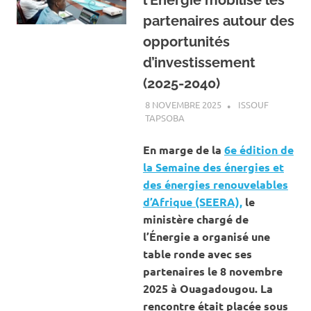
partenaires autour des
opportunités
d’investissement
(2025-2040)
8 NOVEMBRE 2025
ISSOUF
TAPSOBA
A LA UNE
,
ACTUALITÉ
,
ENERGIE
En marge de la
6e édition de
la Semaine des énergies et
des énergies renouvelables
d’Afrique (SEERA),
le
ministère chargé de
l’Énergie a organisé une
table ronde avec ses
partenaires le 8 novembre
2025 à Ouagadougou. La
rencontre était placée sous