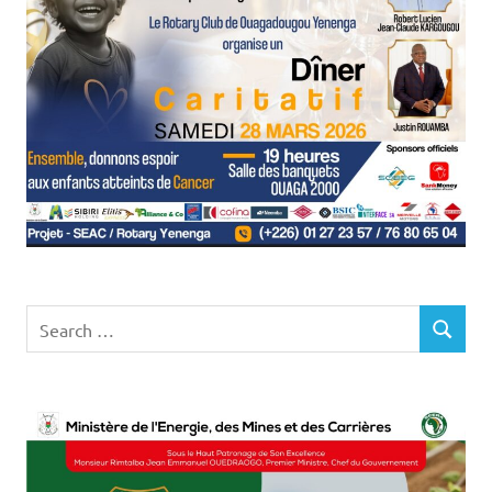
Search
SEARCH
for: