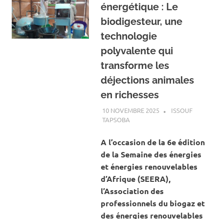
énergétique : Le
biodigesteur, une
technologie
polyvalente qui
transforme les
déjections animales
en richesses
10 NOVEMBRE 2025
ISSOUF
TAPSOBA
A LA UNE
,
ACTUALITÉ
,
ENERGIE
‎A l’occasion de la 6e édition
de la Semaine des énergies
et énergies renouvelables
d’Afrique (SEERA),
l’Association des
professionnels du biogaz et
des énergies renouvelables