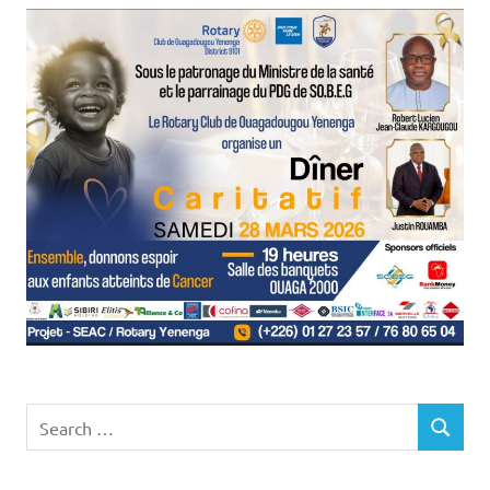
Search
SEARCH
for: