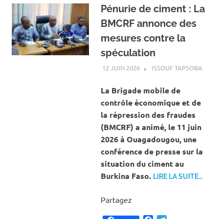
Pénurie de ciment : La
BMCRF annonce des
mesures contre la
spéculation
12 JUIN 2026
ISSOUF TAPSOBA
A LA
ACTU
ECON
La Brigade mobile de
contrôle économique et de
la répression des fraudes
(BMCRF) a animé, le 11 juin
2026 à Ouagadougou, une
conférence de presse sur la
situation du ciment au
Burkina Faso.
LIRE LA SUITE…
Partagez