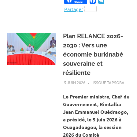
Facebook
Telegram
Share
Partager
Plan RELANCE 2026-
2030 : Vers une
économie burkinabè
souveraine et
résiliente
5 JUIN 2026
ISSOUF TAPSOBA
A LA 
ACTUA
ECONO
Le Premier ministre, Chef du
Gouvernement, Rimtalba
Jean Emmanuel Ouédraogo,
a présidé, le 5 juin 2026 à
Ouagadougou, la session
2026 du Comité