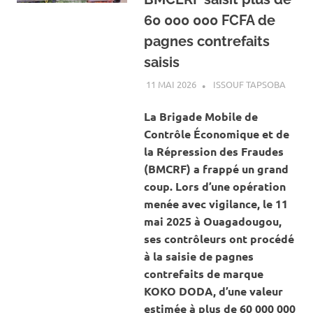
60 000 000 FCFA de
pagnes contrefaits
saisis
11 MAI 2026
ISSOUF TAPSOBA
A LA 
ACTUA
ECON
La Brigade Mobile de
Contrôle Économique et de
la Répression des Fraudes
(BMCRF) a frappé un grand
coup. Lors d’une opération
menée avec vigilance, le 11
mai 2025 à Ouagadougou,
ses contrôleurs ont procédé
à la saisie de pagnes
contrefaits de marque
KOKO DODA, d’une valeur
estimée à plus de 60 000 000