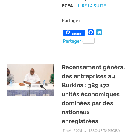
FCFA.
LIRE LA SUITE…
Partagez
Facebook
Telegram
Share
Partager
Recensement général
des entreprises au
Burkina : 389 172
unités économiques
dominées par des
nationaux
enregistrées
7 MAI 2026
ISSOUF TAPSOBA
A LA U