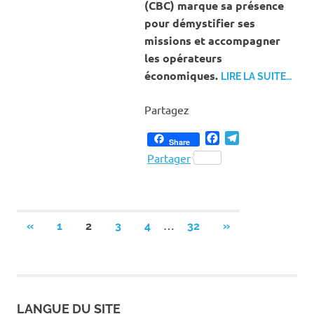
(CBC) marque sa présence
pour démystifier ses
missions et accompagner
les opérateurs
économiques.
LIRE LA SUITE…
Partagez
Facebook
Telegram
Share
Partager
Pagination
…
PREVIOUS
NEXT
«
1
2
3
4
32
»
POSTS
POSTS
des
publications
LANGUE DU SITE