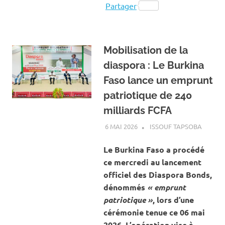
Partager
Mobilisation de la
diaspora : Le Burkina
Faso lance un emprunt
patriotique de 240
milliards FCFA
6 MAI 2026
ISSOUF TAPSOBA
A LA U
ACTUAL
ECONO
Le Burkina Faso a procédé
ce mercredi au lancement
officiel des Diaspora Bonds,
dénommés
« emprunt
patriotique »
, lors d’une
cérémonie tenue ce 06 mai
2026. L’opération vise à