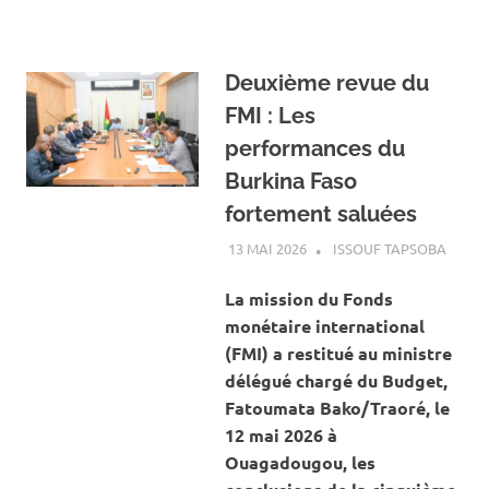
Deuxième revue du
FMI : Les
performances du
Burkina Faso
fortement saluées
13 MAI 2026
ISSOUF TAPSOBA
A LA 
ACTUA
ECON
La mission du Fonds
monétaire international
(FMI) a restitué au ministre
délégué chargé du Budget,
Fatoumata Bako/Traoré, le
12 mai 2026 à
Ouagadougou, les