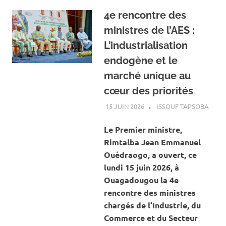
4e rencontre des
ministres de l’AES :
L’industrialisation
endogène et le
marché unique au
cœur des priorités
15 JUIN 2026
ISSOUF TAPSOBA
A LA
ACTU
ECON
Le Premier ministre,
Rimtalba Jean Emmanuel
Ouédraogo, a ouvert, ce
lundi 15 juin 2026, à
Ouagadougou la 4e
rencontre des ministres
chargés de l’Industrie, du
Commerce et du Secteur