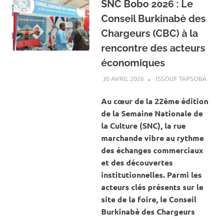
SNC Bobo 2026 : Le
Conseil Burkinabè des
Chargeurs (CBC) à la
rencontre des acteurs
économiques
30 AVRIL 2026
ISSOUF TAPSOBA
A L
ACT
ECO
Au cœur de la 22ème édition
de la Semaine Nationale de
la Culture (SNC), la rue
marchande vibre au rythme
des échanges commerciaux
et des découvertes
institutionnelles. Parmi les
acteurs clés présents sur le
site de la foire, le Conseil
Burkinabè des Chargeurs