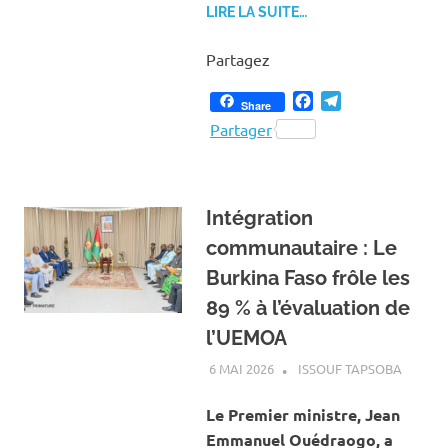
LIRE LA SUITE…
Partagez
Facebook
Telegram
Share
Partager
Intégration
communautaire : Le
Burkina Faso frôle les
89 % à l’évaluation de
l’UEMOA
6 MAI 2026
ISSOUF TAPSOBA
A LA U
ACTUAL
ECONO
Le Premier ministre, Jean
Emmanuel Ouédraogo, a