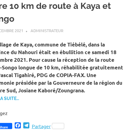
fre 10 km de route à Kaya et
ngo
CEMBRE 2021
ADMINISTRATEUR
A LA UNE
,
ACTUALITÉ
,
SOCIÉTÉ
illage de Kaya, commune de Tiébélé, dans la
ince du Nahouri était en ébullition ce samedi 18
mbre 2021. Pour cause la réception de la route
-Songo longue de 10 km, réhabilitée gratuitement
Pascal Tigahiré, PDG de COPIA-FAX. Une
monie présidée par la Gouverneure de la région du
re Sud, Josiane Kaboré/Zoungrana.
LA SUITE…
agez
Facebook
Telegram
Partager
Share