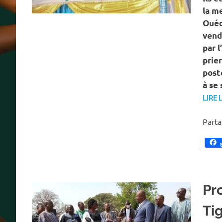
la me
Ouéd
vend
par l
prier
poste
à se 
LIRE 
Part
Pr
Ti