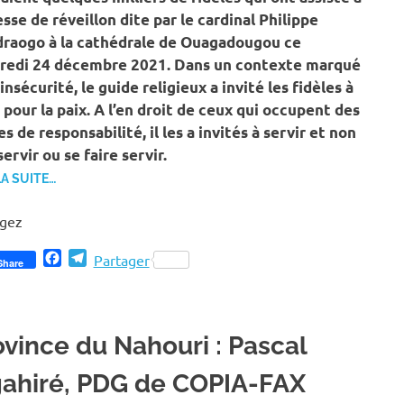
sse de réveillon dite par le cardinal Philippe
raogo à la cathédrale de Ouagadougou ce
redi 24 décembre 2021. Dans un contexte marqué
’insécurité, le guide religieux a invité les fidèles à
 pour la paix. A l’en droit de ceux qui occupent des
s de responsabilité, il les a invités à servir et non
servir ou se faire servir.
LA SUITE…
agez
Facebook
Telegram
Partager
Share
ovince du Nahouri : Pascal
gahiré, PDG de COPIA-FAX