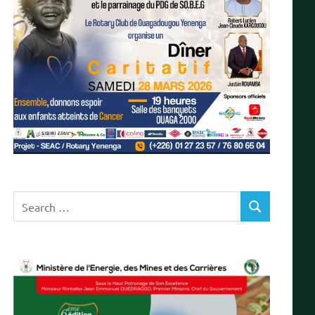
Search
SEARCH
for: