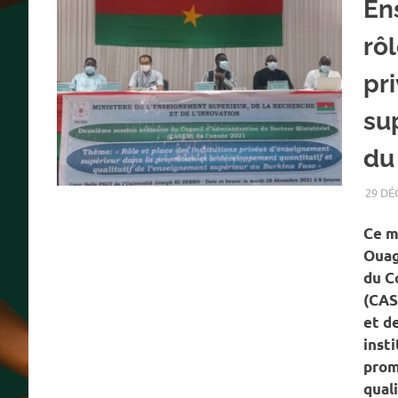
En
rôl
pr
su
du
29 DÉ
Ce m
Ouag
du C
(CAS
et de
inst
prom
qual