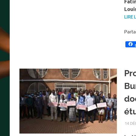
Fati
Loui
LIRE 
Part
Pr
Bu
do
ét
14 DÉ