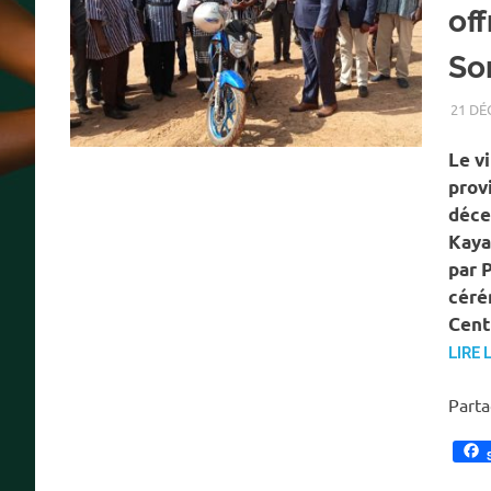
of
So
21 DÉ
Le v
prov
déce
Kaya
par 
céré
Cent
LIRE 
Part