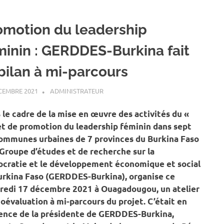
omotion du leadership
minin : GERDDES-Burkina fait
 bilan à mi-parcours
CEMBRE 2021
ADMINISTRATEUR
A LA UNE
,
ACTUALITÉ
,
SOCIÉTÉ
 le cadre de la mise en œuvre des activités du «
et de promotion du leadership féminin dans sept
communes urbaines de 7 provinces du Burkina Faso
e Groupe d’études et de recherche sur la
cratie et le développement économique et social
urkina Faso (GERDDES-Burkina), organise ce
redi 17 décembre 2021 à Ouagadougou, un atelier
toévaluation à mi-parcours du projet. C’était en
ence de la présidente de GERDDES-Burkina,