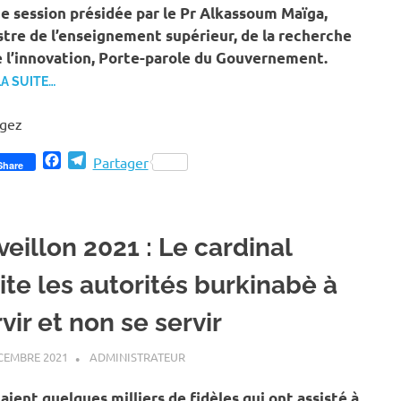
ne session présidée par le Pr Alkassoum Maïga,
stre de l’enseignement supérieur, de la recherche
e l’innovation, Porte-parole du Gouvernement.
LA SUITE…
agez
Facebook
Telegram
Partager
Share
eillon 2021 : Le cardinal
ite les autorités burkinabè à
vir et non se servir
CEMBRE 2021
ADMINISTRATEUR
A LA UNE
,
ACTUALITÉ
,
SOCIÉTÉ
taient quelques milliers de fidèles qui ont assisté à