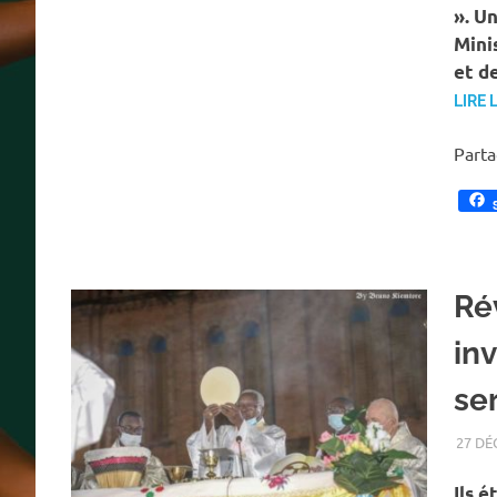
». U
Mini
et d
LIRE 
Part
Rév
inv
ser
27 DÉ
Ils é