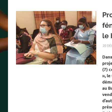
Pr
fé
le
20 DÉ
Dans
proj
(7) 
», l
démo
au B
vend
d’au
prés