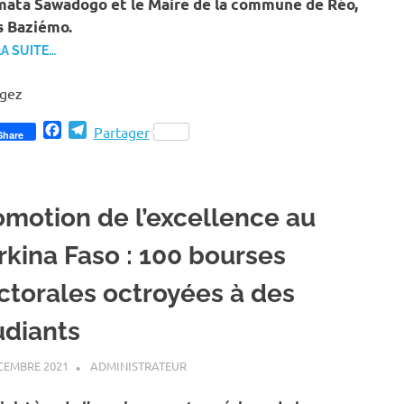
mata Sawadogo et le Maire de la commune de Réo,
s Baziémo.
LA SUITE…
agez
Facebook
Telegram
Partager
Share
omotion de l’excellence au
rkina Faso : 100 bourses
ctorales octroyées à des
udiants
CEMBRE 2021
ADMINISTRATEUR
A LA UNE
,
ACTUALITÉ
,
SOCIÉTÉ