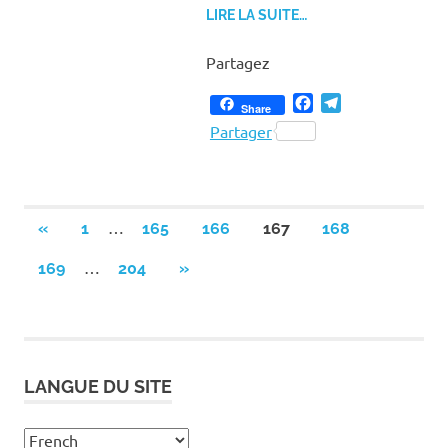
LIRE LA SUITE…
Partagez
Facebook
Telegram
Share
Partager
Pagination
…
PREVIOUS
«
1
165
166
167
168
POSTS
des
…
NEXT
169
204
»
POSTS
publications
LANGUE DU SITE