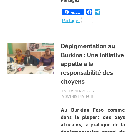
Facebook
Telegram
Share
Partager
Dépigmentation au
Burkina : Une Initiative
appelle à la
responsabilité des
citoyens
18 FÉVRIER 2022
ADMINISTRATEUR
A LA UNE
,
ACTUALITÉ
,
SOCIÉTÉ
Au Burkina Faso comme
dans la plupart des pays
africains, la pratique de la
dépigmentation prend de