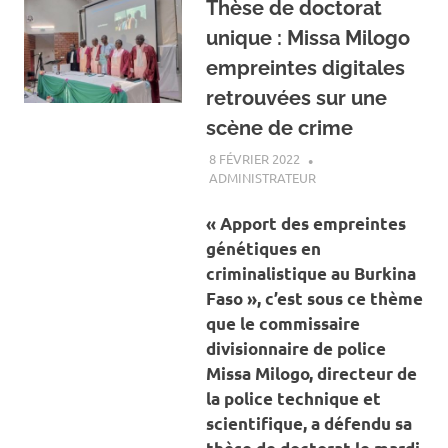
Thèse de doctorat
unique : Missa Milogo
empreintes digitales
retrouvées sur une
scène de crime
8 FÉVRIER 2022
ADMINISTRATEUR
A LA UNE
,
ACTUALITÉ
,
SOCIÉTÉ
« Apport des empreintes
génétiques en
criminalistique au Burkina
Faso », c’est sous ce thème
que le commissaire
divisionnaire de police
Missa Milogo, directeur de
la police technique et
scientifique,
a défendu sa