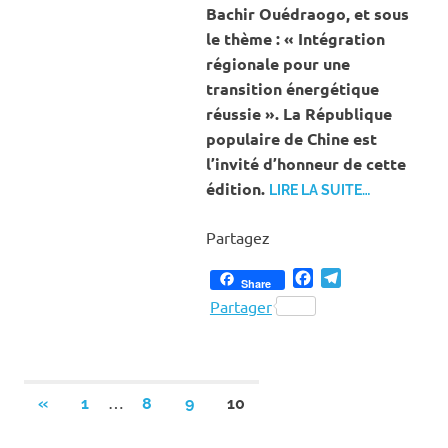
Bachir Ouédraogo, et sous
le thème : « Intégration
régionale pour une
transition énergétique
réussie ». La République
populaire de Chine est
l’invité d’honneur de cette
édition.
LIRE LA SUITE…
Partagez
Facebook
Telegram
Share
Partager
Pagination
…
PREVIOUS
«
1
8
9
10
POSTS
des