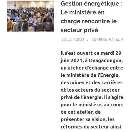
Gestion énergétique :
Le ministère en
charge rencontre le
secteur privé
30 JUIN 2021
ADMINISTRATEUR
A LA
ACTU
ENER
Il s’est ouvert ce mardi 29
juin 2021, à Ouagadougou,
un atelier d’échange entre
le ministère de l’Energie,
des mines et des carrières
et les acteurs du secteur
privé de l’énergie. Il s’agira
pour le ministère, au cours
de cet atelier, de
présenter sa vision, les
réformes du secteur ainsi