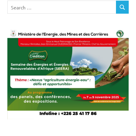
Search
SEARCH
for: