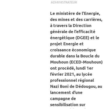
ADMINISTRATEUR
A LA UNE
,
ACTUALITÉ
,
ENERGIE
,
MINES ET
CARRIÈRES
Le ministère de l’Energie,
des mines et des carrières,
à travers la Direction
générale de l’efficacité
énergétique (DGEE) et le
projet Energie et
croissance économique
durable dans la Boucle du
Mouhoun (ECED-Mouhoun)
ont procédé, lundi 1er
février 2021, au lycée
professionnel régional
Nazi Boni de Dédougou, au
lancement d’une
campagne de
sensibilisation sur