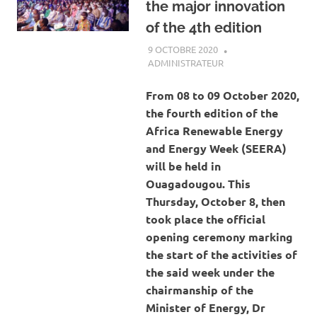
the major innovation
of the 4th edition
9 OCTOBRE 2020
ADMINISTRATEUR
ACTUALITÉ
,
ENERGIE
,
SOCIÉTÉ
From 08 to 09 October 2020,
the fourth edition of the
Africa Renewable Energy
and Energy Week (SEERA)
will be held in
Ouagadougou.
This
Thursday, October 8, then
took place the official
opening ceremony marking
the start of the activities of
the said week under the
chairmanship of the
Minister of Energy, Dr